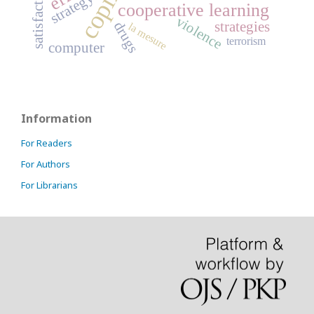
satisfaction
strategy
cooperative learning
violence
drugs
strategies
la mesure
terrorism
computer
Information
For Readers
For Authors
For Librarians