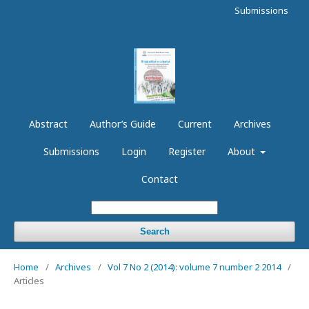
Submissions
Abstract
Author’s Guide
Current
Archives
Submissions
Login
Register
About
Contact
Search
Home
/
Archives
/
Vol 7 No 2 (2014): volume 7 number 2 2014
/
Articles