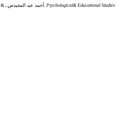
Psychological& Educational Studies
أحمد عبد المجيدص., & وجيه محمدا. (2014). فعالية برنامج إرشادي جمعي مستند إلى التعلم الاجتماعي في مفهوم الذات ومركز الضبط لدى أعضاء المراكز الشبابية.