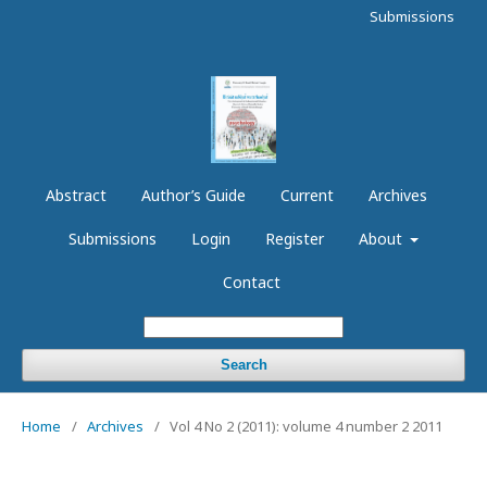
Submissions
Abstract
Author’s Guide
Current
Archives
Submissions
Login
Register
About
Contact
Search
Home
/
Archives
/
Vol 4 No 2 (2011): volume 4 number 2 2011