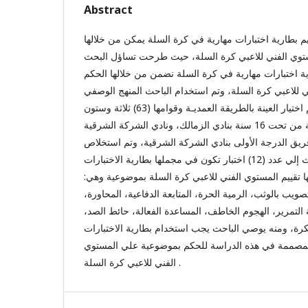
Abstract
 بطارية اختبارات مهارية في كرة السلة يمكن من خلالها
توي الفني للاعبي كرة السلة، حيث طرحت تساؤل البحث
 اختبارات مهارية في كرة السلة نضمن من خلالها الحكم
للاعبي كرة السلة، وتم استخدام الباحث المنهج الوصفي
لمناسبته لطبيعة الدراسة، تم اختيار العينة بالطريقة العمديـة وقوامها (63) ثلاثة وستون
لاعباً من فرق كرة السلـة من تحت 16 سنة بنادي الزمالك، ونادي الشركة الشرقية
ريق الدرجة الأولى بنادي الشركة الشرقية، وتم استخلاص
الاستنتاجات الآتية، وصل الباحث إلي عدد (12) اختبار تكون في مجملها بطارية الاختبارات
ها تقييم المستوي الفني للاعبي كرة السلة بموضوعية وهي:
ويب بالوثب، الرمية الحرة، المتابعة الدفاعية، المحاورة،
 التمرير، الهجوم الخاطف، المساعدة الفعالة، حائط الصد،
لكرة، ومنه يوصي الباحث يجب استخدام بطارية الاختبارات
المصممة في هذه الدراسة للحكم بموضوعية علي المستوي
الفني للاعبي كرة السلة .