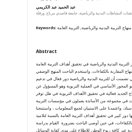
عبد الحميد عبد الكريمي
قنات النشاطات البدنية والرياضية، جامعة قاصدي مرباح. ورقلة
منهاج التربية البدنية والرياضية, التربية العامة
Keywords:
Abstract
تربية البدنية والرياضية في تحقيق أهداف التربية العامة
نهاج المقاربة بالكفاءات، واستخدم الباحث المنهج الوصفي
تضمنت أن للتربية البدنية والرياضية دور فعال في تدعيم
 هو المحور الأساسي في العملية التربوية وهو المسؤول عن
هاج الجديد فعالية في تحقيق الأهداف التربوية في ظل توفر
بحث في مجموعة من الأساتذة يعملون في مؤسسات التربية
لاية أدرار والبالغ عددهم 40 أستاذ، واعتمدنا على الاستبيان لجمع المعلومات ، واستنتجنا
لها دور كبير في تحقيق أهداف التربية العامة بالنسبة لتلاميذ
بالكفاءات، في حين أوصى الباحث بضرورة القيام بدراسة
 عبر كافة ربوع الوطن للاطلاع على مدى كفاية الوسائل