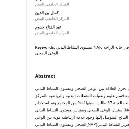
المركز الجامعي البيض
كمال بن الدين
المركز الجامعي البيض
عبد الفتاح خدوم
المركز الجامعي البيض
مستوى النشاط البدني NAP, الاستهلاك الطاقوي في حالة الراحة DER,
Keywords:
الوعي الصحي
Abstract
حري العلاقة بين الوعي الصحي ومستوى النشاط البدني (NAP)،
 قسم علوم وتقنيات النشطات البدنية والرياضية بالمركز
الجامعي بالبيض بحيث كانت العينة 67 طالب نسبتها41% من المجتمع وتم استخدام
استبيان الوعي الصحي ومقياس مستوى النشاط البدني(NAP) عن طريق المقابلة
نتائج المتوصل إليها وجود علاقة ارتباطية قوية بين الوعي
الصحي ومستوى النشاط البدني(NAP)وكاقتراحات للدراسة، تنمية وتعزيز النشاط البدني