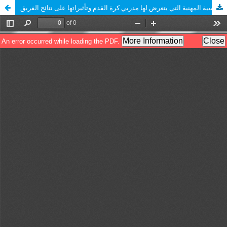
الضغوط النفسية المهنية التي يتعرض لها مدربي كرة القدم وتأثيراتها على نتائج الفريق