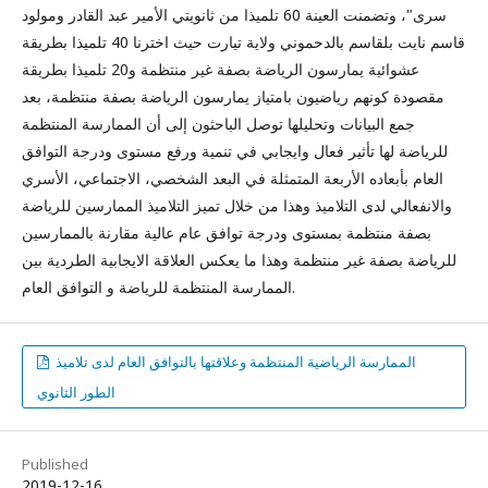
سرى"، وتضمنت العينة 60 تلميذا من ثانويتي الأمير عبد القادر ومولود
قاسم نايت بلقاسم بالدحموني ولاية تيارت حيث اخترنا 40 تلميذا بطريقة
عشوائية يمارسون الرياضة بصفة غير منتظمة و20 تلميذا بطريقة
مقصودة كونهم رياضيون بامتياز يمارسون الرياضة بصفة منتظمة، بعد
جمع البيانات وتحليلها توصل الباحثون إلى أن الممارسة المنتظمة
للرياضة لها تأثير فعال وايجابي في تنمية ورفع مستوى ودرجة التوافق
العام بأبعاده الأربعة المتمثلة في البعد الشخصي، الاجتماعي، الأسري
والانفعالي لدى التلاميذ وهذا من خلال تميز التلاميذ الممارسين للرياضة
بصفة منتظمة بمستوى ودرجة توافق عام عالية مقارنة بالممارسين
للرياضة بصفة غير منتظمة وهذا ما يعكس العلاقة الايجابية الطردية بين
الممارسة المنتظمة للرياضة و التوافق العام.
الممارسة الرياضية المنتظمة وعلاقتها بالتوافق العام لدى تلاميذ
الطور الثانوي
Published
2019-12-16