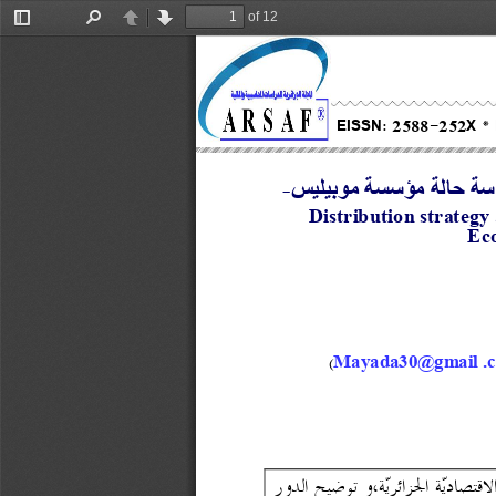
of 12
Toggle
Find
Previous
Next
Sidebar
EISSN
: 
2588
-
252X
*
سة حالة مؤسسة موبیلیس
 -
Distribution strategy
Ec
(
Mayada30@gmail .
ر 