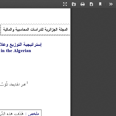
Current
Presentation
Open
Print
Download
Too
View
Mode
المجلة الجزائرية 
للدراسات المحاسبية والمالية
إستراتيجية التوزيع وعلا
in the Algerian 
1
مخبر الجامعة، المﹸؤسسة والتنمية المحلﹼية المستدامة
ملخص 
 :
هدفت هذه الدرا