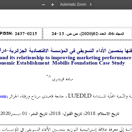
Zoom
Zoom
Out
In
المجلد
:
06
، العدد
:
02
)
20
20
(
، ص
.
ص
 .
13
-
24
0215
-
2437
PISSN:
قتها بتحسين الأداء التسويقي في المؤسسة الاقتصادية الجزائرية
-
درا
 and its relationship to improving marketing performance 
onomic Establishment
Mobilis Foundation Case Study
*
،
1
ميادة قويدري
LUEDLD
 ،
جامعة قاصدي مرباح ورقلة
،
الجزائر
)
com
تاريخ الاستلام
:
تاريخ القبول
:
تاريخ ال
نشر
:
2018
؛
2018
؛
01
ديسمبر
2020
سة إلى معرفة علاقة إستراتيجية التوزيع بتحسين الأداء التسويقي في المؤسسات الاقتصادية الجزائرية،و توضيح الدو