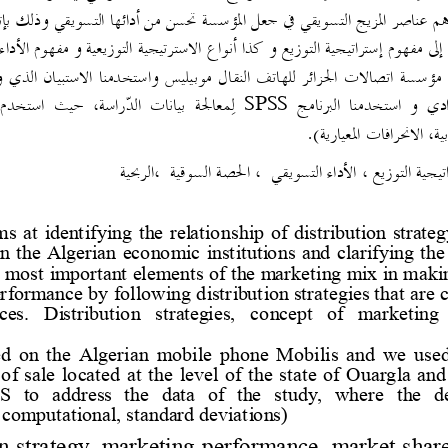
م عناصر المزيج التسويقي في جعل المؤسسة تحسن من أدائها التسويقي وذلك بإتب
 إلى مفهوم إستراتيجية التوزيع و كذا أنواع الاسترتيجية التوزيعية و مفهوم الأد
اتصالات الجزائر للهاتف النقال موبيليس
واستخدمنا الاستبيان الذي وزع علي نقاط البيع المتواجدة علي 
SPSS
لمعالجة  بيانات  الدراسة،  حيث  استخدم  التحليل  الوصفي  
، الانحرافات المعيارية
.(
تيجية التوزيع ، الأداء التسويقي  ، الحصة السوقية  ،الربحية
s at identifying the relationship of distribution strate
 the Algerian economic institutions and clarifying the 
he most important elements of the marketing 
mix in makin
rformance by following distribution strategies that are 
ces. 
Distribution  strategies,  concept  of  marketing
d on the Algerian mobile phone Mobilis and we used 
 of sale located at the level of the state of Ouargla an
 to  address  the  data  of  the  study,  where  the  de
 computational, standard deviations)
n strategy, marketing performance, market share,