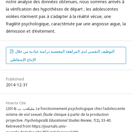
notre analyse des données obtenues, nous sommes arrivés à
la vérification des hypothèses de départ ; les adolescentes
violées n’arrivent pas à s'adapter à la réalité vécue, une
fragilité psychologique, caractérisée par une angoisse aigue, la
démission et d'évitement.
التوظيف النفسي لدى المراهقة المغتصبة دراسة عيادية من خلال
الإنتاج الإسقاطي
Published
2014-12-31
How to Cite
مليكةب. ب. (2014). Le fonctionnement psychologique chez l’adolescente
victime de viol sexuel, Étude clinique à partir de la production
projective.
Psychological& Educational Studies Review
,
7
(2), 33-40.
Retrieved from https://journals.univ-