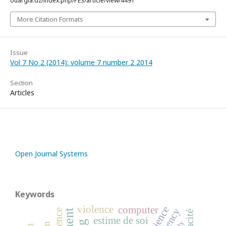
ouargla.dz/index.php/PES/article/view/4491
More Citation Formats
Issue
Vol 7 No 2 (2014): volume 7 number 2 2014
Section
Articles
Open Journal Systems
Keywords
violence
computer
resilience
estime de soi