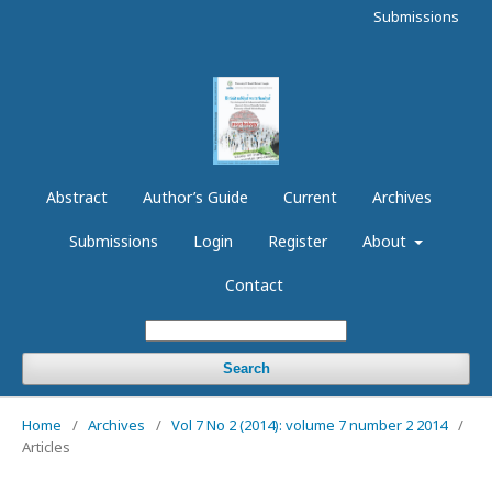
Submissions
Abstract
Author’s Guide
Current
Archives
Submissions
Login
Register
About
Contact
Search
Home
/
Archives
/
Vol 7 No 2 (2014): volume 7 number 2 2014
/
Articles