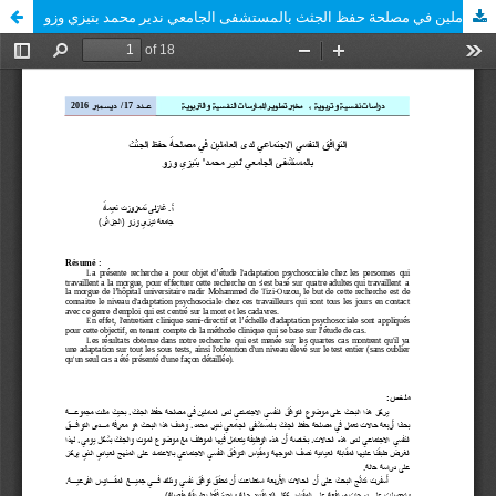
التوافق النفسي الاجتماعي لدى العاملين في مصلحة حفظ الجثث بالمستشفى الجامعي ندير محمد بتيزي وزو