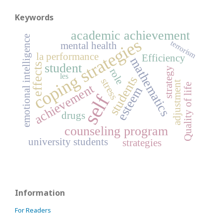
Keywords
academic achievement
emotional intelligence
coping strategies
terrorism
mental health
la performance
Efficiency
mathematics
student
effects
strategy
role
les
students
stress
adjustment
achievement
Quality of life
esteem
self
drugs
counseling program
university students
strategies
Information
For Readers