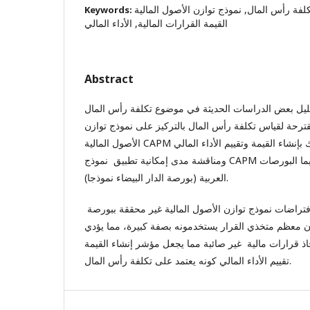
لفة رأس المال, نموذج توازن الأصول المالية CAPM, مؤشرات إنشاء
Keywords:
القيمة القرارات المالية, الأداء المالي
Abstract
ليل بعض الدراسات الحديثة في موضوع تكلفة رأس المال
قترحة لقياس تكلفة رأس المال بالتركيز على نموذج توازن
الأصول المالية CAPM وافتراضاته وعلاقة ذلك بإنشاء القيمة وتقييم الأداء المالي
ومناقشة مدى إمكانية تطبيق نموذج CAPM في البورصات الناشئة لاسيما البورصات
العربية (بورصة الدار البيضاء نموذجا).
خلصت الدراسة إلى أن افتراضات نموذج توازن الأصول المالية غير محققة ببورصة
وأن معظم متخذي القرار يستخدمونه بصفة كبيرة، مما يؤدي
 قرارات مالية غير صائبة مما يجعل مؤشر إنشاء القيمة EVA غير صحيح في
تقييم الأداء المالي كونه يعتمد على تكلفة رأس المال.