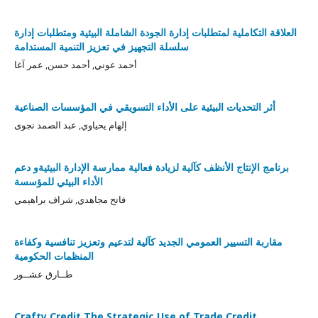
العلاقة التكاملية لمتطلبات إدارة الجودة الشاملة البيئية ومتطلبات إدارة
سلسلة التجهيز في تعزيز التنمية المستدامة
أحمد عوني, أحمد حسن, عمر آغا
أثر التحديات البيئية على الأداء التسويقي في المؤسسات الصناعية
إلهام يحياوي, عبد الصمد نجوى
برنامج الإنتاج الأنظف كآلية لزيادة فعالية ممارسة الإدارة البيئيةو دعم
الأداء البيئي للمؤسسة
فاتح مجاهدي, شراف براهيمي
مقاربة التسيير العمومي الجديد كآلية لتدعيم وتعزيز تنافسية وكفاءة
المنظمات الحكومية
طــارق عشــور
Crafty Credit The Strategic Use of Trade Credit